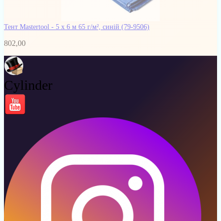
Тент Mastertool - 5 х 6 м 65 г/м², синій
(79-9506)
802,00
Cylinder