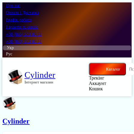
Про нас
Оплата і Доставка
Графік роботи
Гарантія та сервіс
+38 (095) 513-00-11
+38 (093) 513-00-11
Укр
Рус
Каталог
Cylinder
Трекінг
Інтернет магазин
Аккаунт
Кошик
Cylinder