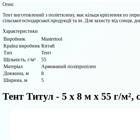
Опис
Тент виготовлений з поліетилену, має кільця кріплення по пери
сільськогосподарської продукції та ін. Для захисту від сонця, дощ
Характеристики
Виробник
Mastertool
Країна виробник
Китай
Тип
Тент
Щільність, г/м²
55
Матеріал
Армований поліпропілен
Довжина, м
8
Ширина, м
5
Тент Титул - 5 x 8 м x 55 г/м², 