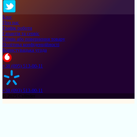
Блог
Про нас
Графік роботи
Гарантія та сервіс
Обмін або повернення товару
Політика конфіденційності
Користувацька угода
+38 (095) 513-00-11
+38 (093) 513-00-11
© 2025 Cylinder