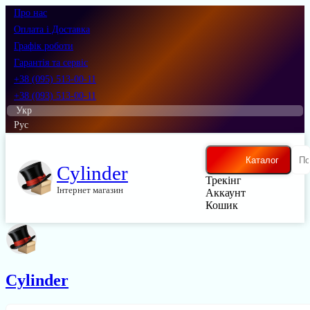
Про нас
Оплата і Доставка
Графік роботи
Гарантія та сервіс
+38 (095) 513-00-11
+38 (093) 513-00-11
Укр
Рус
Каталог
Cylinder
Трекінг
Інтернет магазин
Аккаунт
Кошик
Cylinder