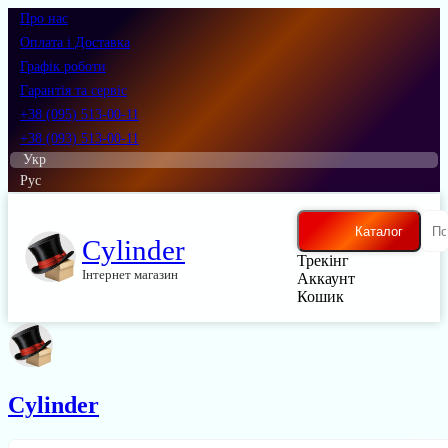
Про нас
Оплата і Доставка
Графік роботи
Гарантія та сервіс
+38 (095) 513-00-11
+38 (093) 513-00-11
Укр
Рус
Каталог
Cylinder
Трекінг
Інтернет магазин
Аккаунт
Кошик
Cylinder