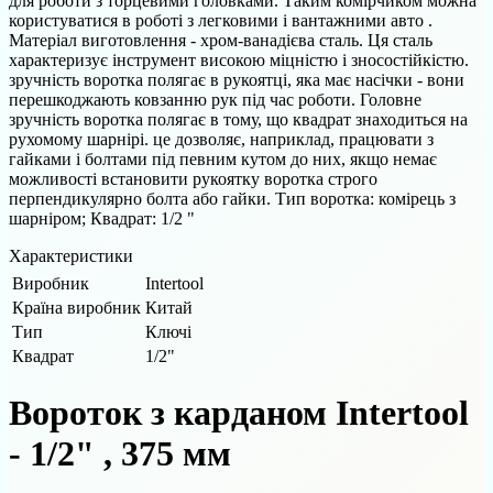
для роботи з торцевими головками. Таким комірчиком можна
користуватися в роботі з легковими і вантажними авто .
Матеріал виготовлення - хром-ванадієва сталь. Ця сталь
характеризує інструмент високою міцністю і зносостійкістю.
зручність воротка полягає в рукоятці, яка має насічки - вони
перешкоджають ковзанню рук під час роботи. Головне
зручність воротка полягає в тому, що квадрат знаходиться на
рухомому шарнірі. це дозволяє, наприклад, працювати з
гайками і болтами під певним кутом до них, якщо немає
можливості встановити рукоятку воротка строго
перпендикулярно болта або гайки. Тип воротка: комірець з
шарніром; Квадрат: 1/2 "
Характеристики
Виробник
Intertool
Країна виробник
Китай
Тип
Ключі
Квадрат
1/2"
Вороток з карданом Intertool
- 1/2" , 375 мм