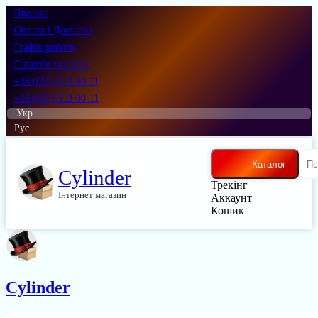
Про нас
Оплата і Доставка
Графік роботи
Гарантія та сервіс
+38 (095) 513-00-11
+38 (093) 513-00-11
Укр
Рус
Каталог
Cylinder
Трекінг
Інтернет магазин
Аккаунт
Кошик
Cylinder