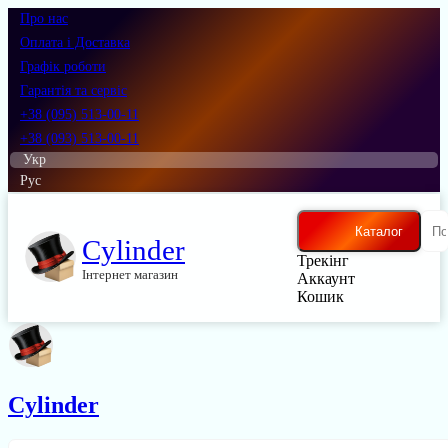
Про нас
Оплата і Доставка
Графік роботи
Гарантія та сервіс
+38 (095) 513-00-11
+38 (093) 513-00-11
Укр
Рус
Каталог
Cylinder
Трекінг
Інтернет магазин
Аккаунт
Кошик
Cylinder