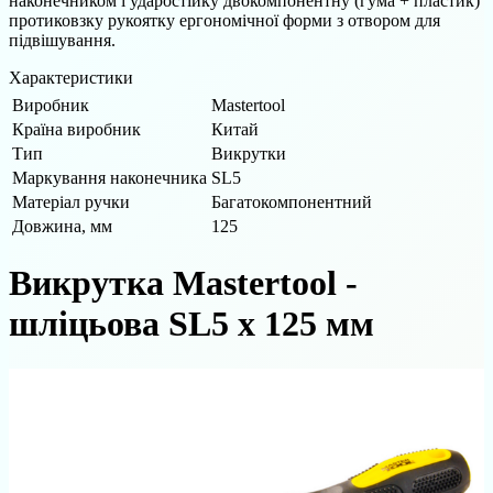
наконечником і ударостійку двокомпонентну (гума + пластик)
протиковзку рукоятку ергономічної форми з отвором для
підвішування.
Характеристики
Виробник
Mastertool
Країна виробник
Китай
Тип
Викрутки
Маркування наконечника
SL5
Матеріал ручки
Багатокомпонентний
Довжина, мм
125
Викрутка Mastertool -
шліцьова SL5 x 125 мм