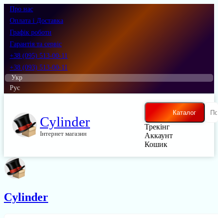
Про нас
Оплата і Доставка
Графік роботи
Гарантія та сервіс
+38 (095) 513-00-11
+38 (093) 513-00-11
Укр
Рус
Каталог
Cylinder
Трекінг
Інтернет магазин
Аккаунт
Кошик
Cylinder