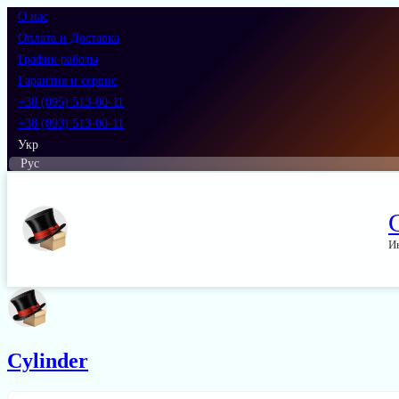
О нас
Оплата и Доставка
График работы
Гарантия и сервис
+38 (095) 513-00-11
+38 (093) 513-00-11
Укр
Рус
И
Cylinder