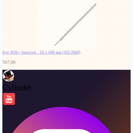
Бур SDS+ Intertool - 26 х 600 мм
(SD-2660)
597,00
Cylinder