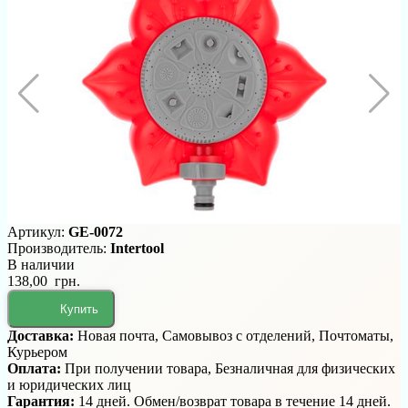
Артикул:
GE-0072
Производитель:
Intertool
В наличии
138,00 грн.
Купить
Доставка:
Новая почта, Самовывоз с отделений, Почтоматы,
Курьером
Оплата:
При получении товара, Безналичная для физических
и юридических лиц
Гарантия:
14 дней. Обмен/возврат товара в течение 14 дней.