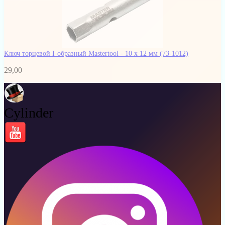
Ключ торцевой I-образный Mastertool - 10 х 12 мм
(73-1012)
29,00
Cylinder