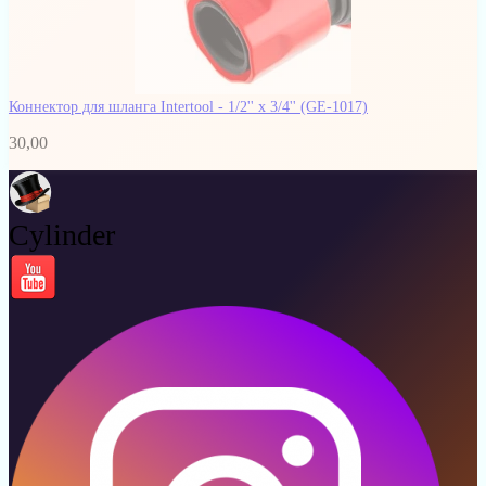
Коннектор для шланга Intertool - 1/2'' х 3/4''
(GE-1017)
30,00
Cylinder