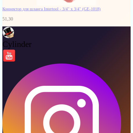
Коннектор для шланга Intertool - 3/4'' х 3/4''
(GE-1018)
51,30
Cylinder