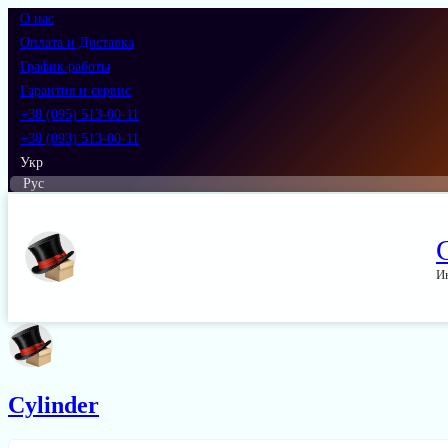
О нас
Оплата и Доставка
График работы
Гарантия и сервис
+38 (095) 513-00-11
+38 (093) 513-00-11
Укр
Рус
И
Cylinder