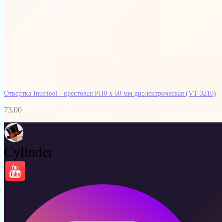
Отвертка Intertool - крестовая PH0 х 60 мм диэлектрическая
(VT-3210)
73,00
Cylinder