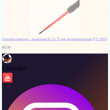
Отвертка Intertool - шлицевая SL3 х 75 мм диэлектрическая
(VT-3203)
60,00
Cylinder