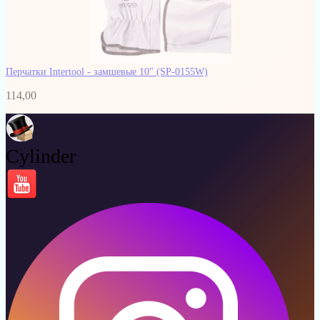
Перчатки Intertool - замшевые 10"
(SP-0155W)
114,00
Cylinder