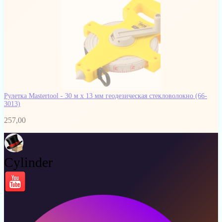
Рулетка Mastertool - 30 м x 13 мм геодезическая стекловолокно
(66-
3013)
257,00
Cylinder