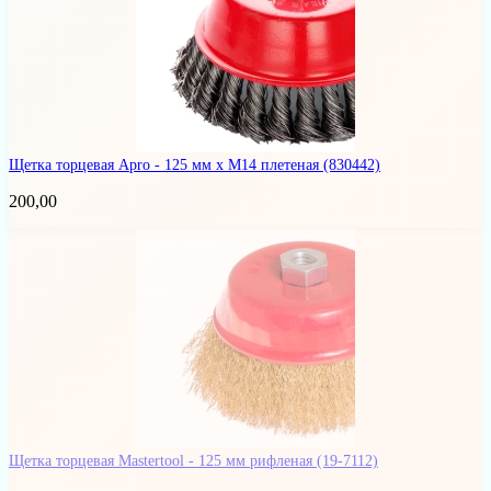
Щетка торцевая Apro - 125 мм x М14 плетеная
(830442)
200,00
Щетка торцевая Mastertool - 125 мм рифленая
(19-7112)