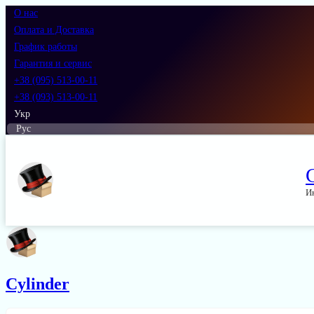
О нас
Оплата и Доставка
График работы
Гарантия и сервис
+38 (095) 513-00-11
+38 (093) 513-00-11
Укр
Рус
И
Cylinder