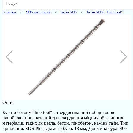
Головна
SDS матеріали
Бури SDS
Бури SDS+ "Intertool"
Опис
Бур по бетону "Intertool" з твердосплавної побідитовою
напайкою, призначений для свердління міцних абразивних
матеріалів, таких як цегла, бетон, пінобетон, камінь та ін. Тип
кріплення: SDS Plus; Діаметр бура: 18 мм; Довжина бура: 400