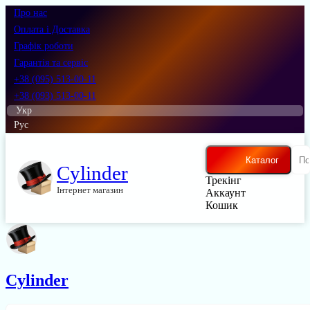
Про нас
Оплата і Доставка
Графік роботи
Гарантія та сервіс
+38 (095) 513-00-11
+38 (093) 513-00-11
Укр
Рус
Каталог
Cylinder
Трекінг
Інтернет магазин
Аккаунт
Кошик
Cylinder