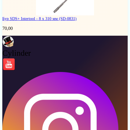
Бур SDS+ Intertool - 8 х 310 мм
(SD-0831)
70,00
Cylinder