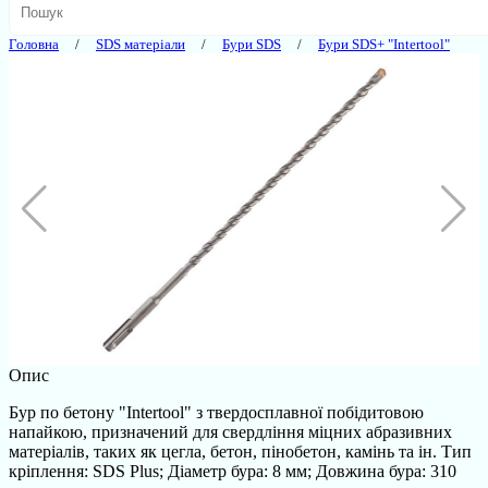
Головна
SDS матеріали
Бури SDS
Бури SDS+ "Intertool"
Опис
Бур по бетону "Intertool" з твердосплавної побідитовою
напайкою, призначений для свердління міцних абразивних
матеріалів, таких як цегла, бетон, пінобетон, камінь та ін. Тип
кріплення: SDS Plus; Діаметр бура: 8 мм; Довжина бура: 310