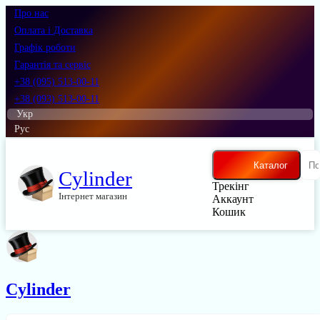
Про нас
Оплата і Доставка
Графік роботи
Гарантія та сервіс
+38 (095) 513-00-11
+38 (093) 513-00-11
Укр
Рус
Каталог
Cylinder
Трекінг
Інтернет магазин
Аккаунт
Кошик
Cylinder