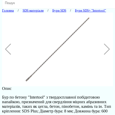
Головна
SDS матеріали
Бури SDS
Бури SDS+ "Intertool"
Опис
Бур по бетону "Intertool" з твердосплавної побідитовою
напайкою, призначений для свердління міцних абразивних
матеріалів, таких як цегла, бетон, пінобетон, камінь та ін. Тип
кріплення: SDS Plus; Діаметр бура: 8 мм; Довжина бура: 600