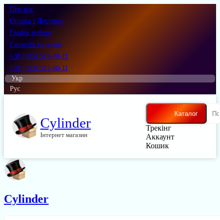
Про нас
Оплата і Доставка
Графік роботи
Гарантія та сервіс
+38 (095) 513-00-11
+38 (093) 513-00-11
Укр
Рус
Каталог
Cylinder
Трекінг
Інтернет магазин
Аккаунт
Кошик
Cylinder