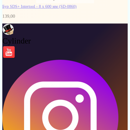
Бур SDS+ Intertool - 8 х 600 мм
(SD-0860)
139,00
Cylinder