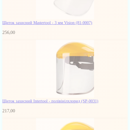
Щиток захисний Mastertool - 3 мм Vision
(81-0007)
256,00
Щиток захисний Intertool - полівінілхлорид
(SP-0031)
217,00