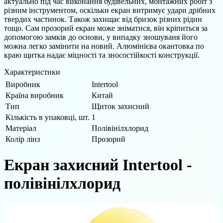
актуально під час виконання будівельних, монтажних робіт з
різним інструментом, оскільки екран витримує удари дрібних
твердих частинок. Також захищає від бризок різних рідин
тощо. Сам прозорий екран може зніматися, він кріпиться за
допомогою замків до основи, у випадку зношуваня його
можна легко замінити на новий. Алюмінієва окантовка по
краю щитка надає міцності та зносостійкості конструкції.
Характеристики
Виробник
Intertool
Країна виробник
Китай
Тип
Щиток захисний
Кількість в упаковці, шт.
1
Матеріал
Полівінілхлорид
Колір лінз
Прозорий
Екран захисний Intertool -
полівінілхлорид