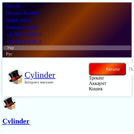
Про нас
Оплата і Доставка
Графік роботи
Гарантія та сервіс
+38 (095) 513-00-11
+38 (093) 513-00-11
Укр
Рус
Каталог
Cylinder
Трекінг
Інтернет магазин
Аккаунт
Кошик
Cylinder