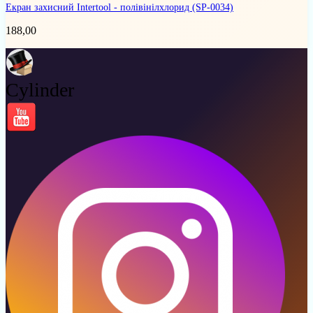
Екран захисний Intertool - полівінілхлорид
(SP-0034)
188,00
Cylinder