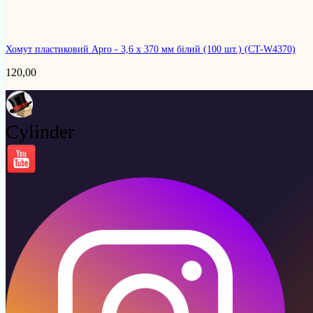
Хомут пластиковий Apro - 3,6 х 370 мм білий (100 шт.)
(CT-W4370)
120,00
Cylinder