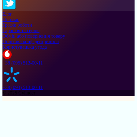
Блог
Про нас
Графік роботи
Гарантія та сервіс
Обмін або повернення товару
Політика конфіденційності
Користувацька угода
+38 (095) 513-00-11
+38 (093) 513-00-11
© 2025 Cylinder