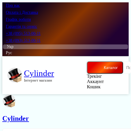
Про нас
Оплата і Доставка
Графік роботи
Гарантія та сервіс
+38 (095) 513-00-11
+38 (093) 513-00-11
Укр
Рус
Каталог
Cylinder
Трекінг
Інтернет магазин
Аккаунт
Кошик
Cylinder