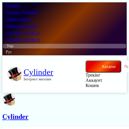
Про нас
Оплата і Доставка
Графік роботи
Гарантія та сервіс
+38 (095) 513-00-11
+38 (093) 513-00-11
Укр
Рус
Каталог
Cylinder
Трекінг
Інтернет магазин
Аккаунт
Кошик
Cylinder