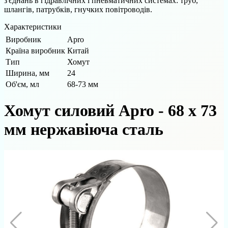
з'єднань в гідравлічних і пневматичних системах: труб,
шлангів, патрубків, гнучких повітроводів.
Характеристики
Виробник
Apro
Країна виробник
Китай
Тип
Хомут
Ширина, мм
24
Об'єм, мл
68-73 мм
Хомут силовий Apro - 68 x 73
мм нержавіюча сталь