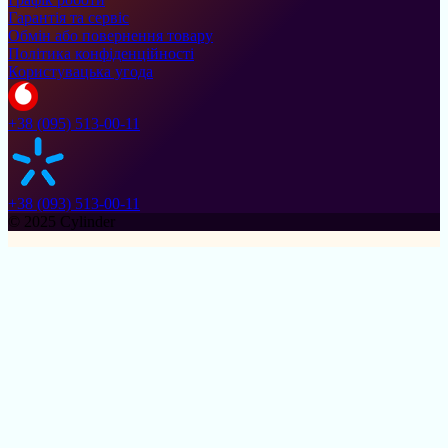
Гарантія та сервіс
Обмін або повернення товару
Політика конфіденційності
Користувацька угода
+38 (095) 513-00-11
+38 (093) 513-00-11
© 2025 Cylinder