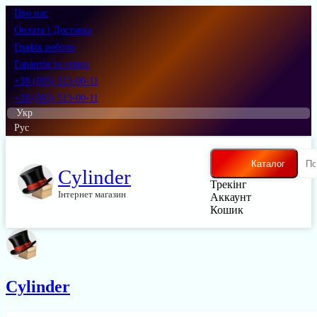
Про нас
Оплата і Доставка
Графік роботи
Гарантія та сервіс
+38 (095) 513-00-11
+38 (093) 513-00-11
Укр
Рус
Каталог
Cylinder
Трекінг
Інтернет магазин
Аккаунт
Кошик
Cylinder