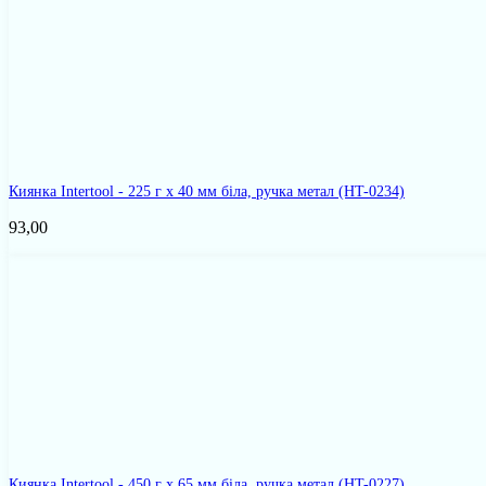
Киянка Intertool - 225 г х 40 мм біла, ручка метал
(HT-0234)
93,00
Киянка Intertool - 450 г х 65 мм біла, ручка метал
(HT-0227)