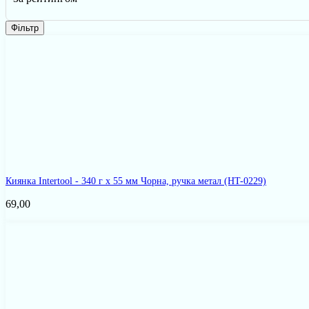
Фільтр
Киянка Intertool - 340 г х 55 мм Чорна, ручка метал
(HT-0229)
69,00