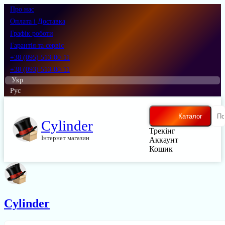
Про нас
Оплата і Доставка
Графік роботи
Гарантія та сервіс
+38 (095) 513-00-11
+38 (093) 513-00-11
Укр
Рус
Каталог
Cylinder
Трекінг
Інтернет магазин
Аккаунт
Кошик
Cylinder