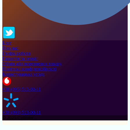
Блог
Про нас
Графік роботи
Гарантія та сервіс
Обмін або повернення товару
Політика конфіденційності
Користувацька угода
+38 (095) 513-00-11
+38 (093) 513-00-11
© 2025 Cylinder