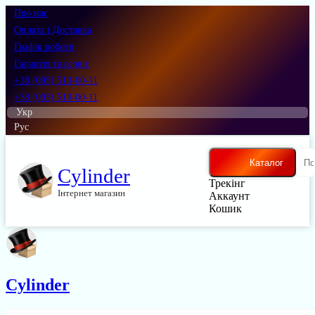
Про нас
Оплата і Доставка
Графік роботи
Гарантія та сервіс
+38 (095) 513-00-11
+38 (093) 513-00-11
Укр
Рус
Каталог
Cylinder
Трекінг
Інтернет магазин
Аккаунт
Кошик
Cylinder