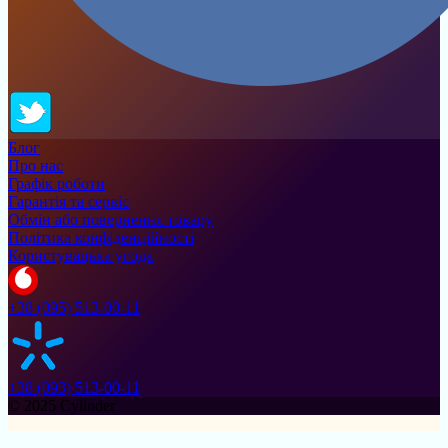
Блог
Про нас
Графік роботи
Гарантія та сервіс
Обмін або повернення товару
Політика конфіденційності
Користувацька угода
+38 (095) 513-00-11
+38 (093) 513-00-11
© 2025 Cylinder