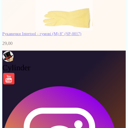
Рукавички Intertool - гумові (M) 8"
(SP-0017)
29,00
Cylinder