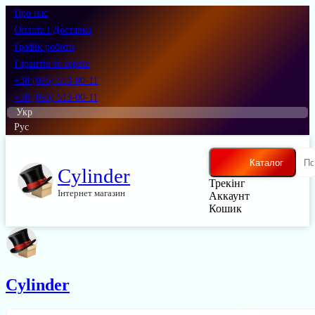
Про нас
Оплата і Доставка
Графік роботи
Гарантія та сервіс
+38 (095) 513-00-11
+38 (093) 513-00-11
Укр
Рус
Каталог
Cylinder
Трекінг
Інтернет магазин
Аккаунт
Кошик
Cylinder