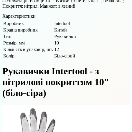
експлуатації. Розмір: 10 "; В'язка: 13 петель на 1", безшовна;
Покриття: нітрил; Манжет: в'язаний
Характеристики
Виробник
Intertool
Країна виробник
Китай
Тип
Рукавички
Розмір, мм
10
Кількість в упаковці, шт.
12
Колір
Біло-сірий
Рукавички Intertool - з
нітрилові покриттям 10"
(біло-сіра)