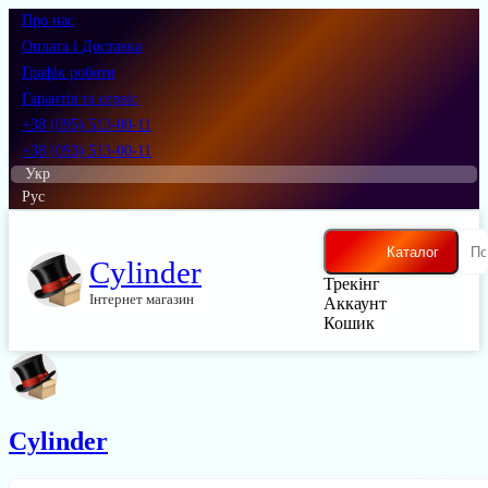
Про нас
Оплата і Доставка
Графік роботи
Гарантія та сервіс
+38 (095) 513-00-11
+38 (093) 513-00-11
Укр
Рус
Каталог
Cylinder
Трекінг
Інтернет магазин
Аккаунт
Кошик
Cylinder