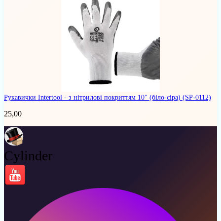
Рукавички Intertool - з нітрилові покриттям 10" (біло-сіра)
(SP-0112)
25,00
Cylinder