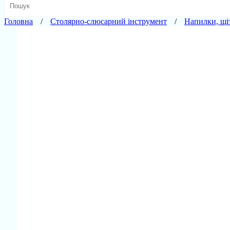
Головна
Столярно-слюсарний інструмент
Напилки, щі