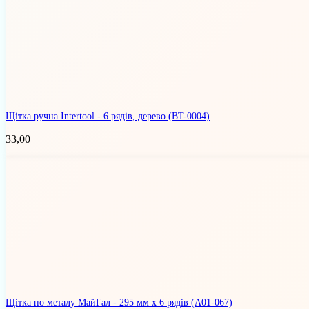
Щітка ручна Intertool - 6 рядів, дерево
(BT-0004)
33,00
Щітка по металу МайГал - 295 мм x 6 рядів
(А01-067)