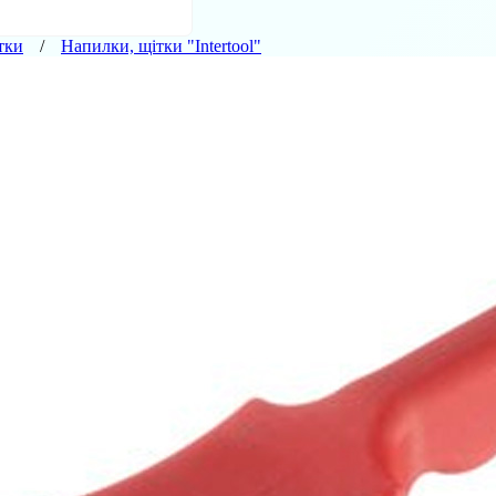
тки
Напилки, щітки "Intertool"