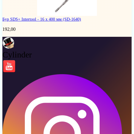
Бур SDS+ Intertool - 16 х 400 мм
(SD-1640)
192,00
Cylinder