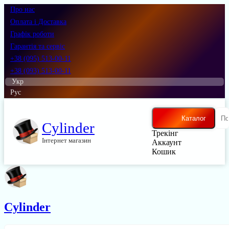
Про нас
Оплата і Доставка
Графік роботи
Гарантія та сервіс
+38 (095) 513-00-11
+38 (093) 513-00-11
Укр
Рус
Каталог
Cylinder
Трекінг
Інтернет магазин
Аккаунт
Кошик
Cylinder