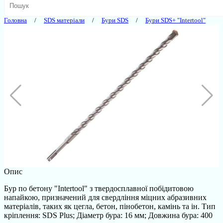
Головна
SDS матеріали
Бури SDS
Бури SDS+ "Intertool"
Опис
Бур по бетону "Intertool" з твердосплавної побідитовою
напайкою, призначений для свердління міцних абразивних
матеріалів, таких як цегла, бетон, пінобетон, камінь та ін. Тип
кріплення: SDS Plus; Діаметр бура: 16 мм; Довжина бура: 400