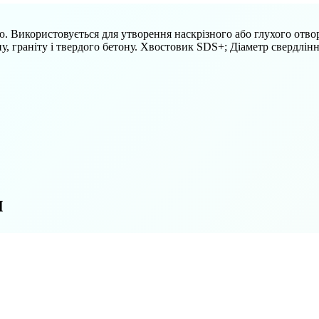
. Використовується для утворення наскрізного або глухого отвор
ну, граніту і твердого бетону. Хвостовик SDS+; Діаметр свердлінн
м