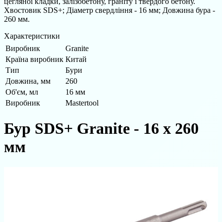
цегляної кладки, залізобетону, граніту і твердого бетону.
Хвостовик SDS+; Діаметр свердління - 16 мм; Довжина бура -
260 мм.
Характеристики
Виробник
Granite
Країна виробник
Китай
Тип
Бури
Довжина, мм
260
Об'єм, мл
16 мм
Виробник
Mastertool
Бур SDS+ Granite - 16 х 260
мм