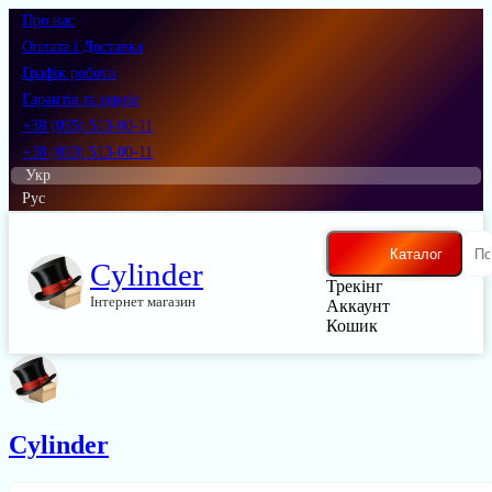
Про нас
Оплата і Доставка
Графік роботи
Гарантія та сервіс
+38 (095) 513-00-11
+38 (093) 513-00-11
Укр
Рус
Каталог
Cylinder
Трекінг
Інтернет магазин
Аккаунт
Кошик
Cylinder