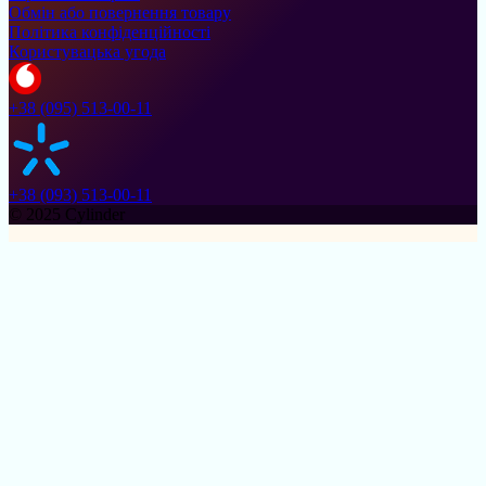
Обмін або повернення товару
Політика конфіденційності
Користувацька угода
+38 (095) 513-00-11
+38 (093) 513-00-11
© 2025 Cylinder