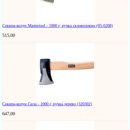
Сокира-колун Mastertool - 1000 г, ручка скловолокно
(05-0208)
515,00
Сокира-колун Сила - 1000 г, ручка дерево
(320302)
647,00