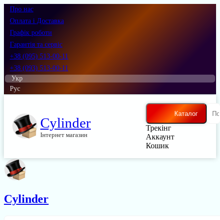
Про нас
Оплата і Доставка
Графік роботи
Гарантія та сервіс
+38 (095) 513-00-11
+38 (093) 513-00-11
Укр
Рус
Каталог
Cylinder
Трекінг
Інтернет магазин
Аккаунт
Кошик
Cylinder