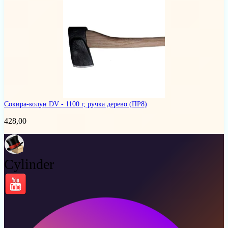
Сокира-колун DV - 1100 г, ручка дерево
(ПР8)
428,00
Cylinder