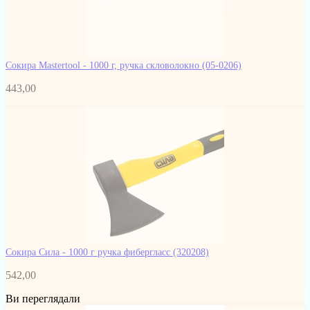
Сокира Mastertool - 1000 г, ручка скловолокно
(05-0206)
443,00
Сокира Сила - 1000 г ручка фибергласс
(320208)
542,00
Ви переглядали