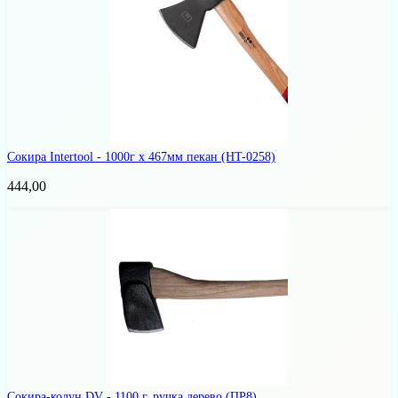
Сокира Intertool - 1000г x 467мм пекан
(HT-0258)
444,00
Сокира-колун DV - 1100 г, ручка дерево
(ПР8)