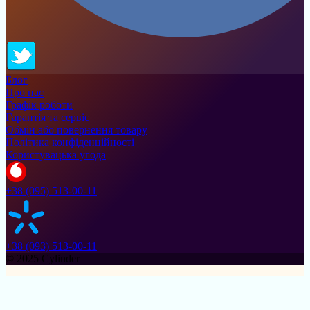
Блог
Про нас
Графік роботи
Гарантія та сервіс
Обмін або повернення товару
Політика конфіденційності
Користувацька угода
+38 (095) 513-00-11
+38 (093) 513-00-11
© 2025 Cylinder