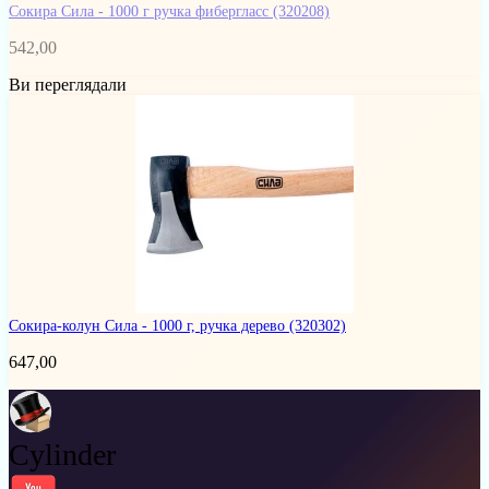
Сокира Сила - 1000 г ручка фибергласс
(320208)
542,00
Ви переглядали
Сокира-колун Сила - 1000 г, ручка дерево
(320302)
647,00
Cylinder