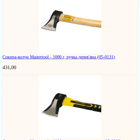
Сокира-колун Mastertool - 1000 г, ручка дерев'яна
(05-0131)
431,00