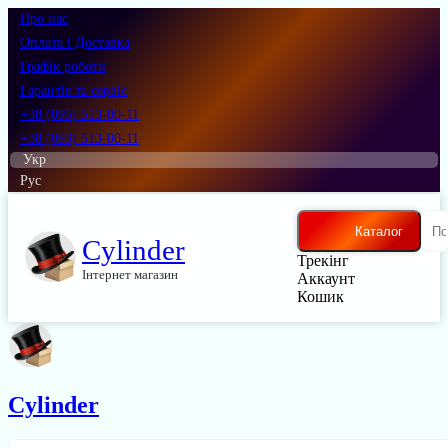
Про нас
Оплата і Доставка
Графік роботи
Гарантія та сервіс
+38 (095) 513-00-11
+38 (093) 513-00-11
Укр
Рус
Каталог
Cylinder
Трекінг
Інтернет магазин
Аккаунт
Кошик
Cylinder