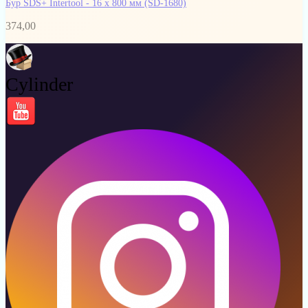
Бур SDS+ Intertool - 16 х 800 мм
(SD-1680)
374,00
Cylinder