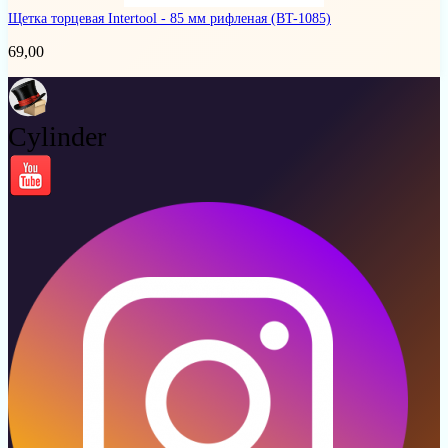
Щетка торцевая Intertool - 85 мм рифленая
(BT-1085)
69,00
Cylinder