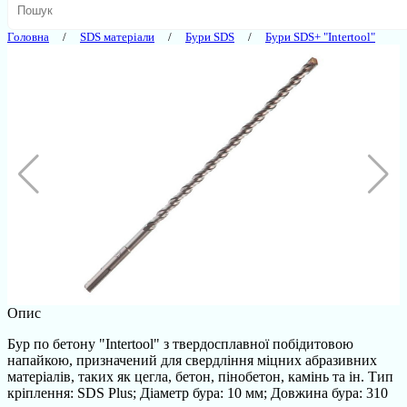
Головна
SDS матеріали
Бури SDS
Бури SDS+ "Intertool"
Опис
Бур по бетону "Intertool" з твердосплавної побідитовою
напайкою, призначений для свердління міцних абразивних
матеріалів, таких як цегла, бетон, пінобетон, камінь та ін. Тип
кріплення: SDS Plus; Діаметр бура: 10 мм; Довжина бура: 310