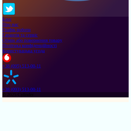
Блог
Про нас
Графік роботи
Гарантія та сервіс
Обмін або повернення товару
Політика конфіденційності
Користувацька угода
+38 (095) 513-00-11
+38 (093) 513-00-11
© 2025 Cylinder