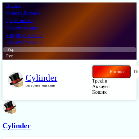
Про нас
Оплата і Доставка
Графік роботи
Гарантія та сервіс
+38 (095) 513-00-11
+38 (093) 513-00-11
Укр
Рус
Каталог
Cylinder
Трекінг
Інтернет магазин
Аккаунт
Кошик
Cylinder