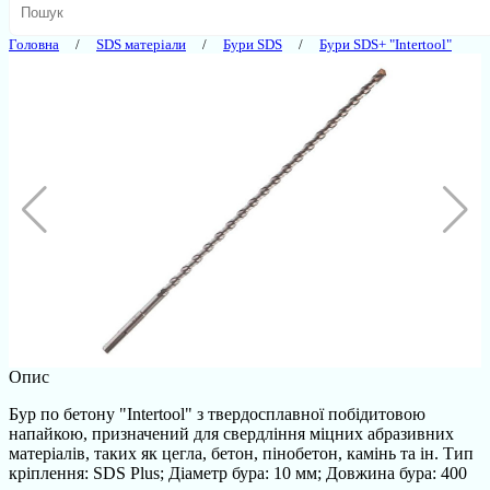
Головна
SDS матеріали
Бури SDS
Бури SDS+ "Intertool"
Опис
Бур по бетону "Intertool" з твердосплавної побідитовою
напайкою, призначений для свердління міцних абразивних
матеріалів, таких як цегла, бетон, пінобетон, камінь та ін. Тип
кріплення: SDS Plus; Діаметр бура: 10 мм; Довжина бура: 400