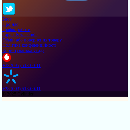
Блог
Про нас
Графік роботи
Гарантія та сервіс
Обмін або повернення товару
Політика конфіденційності
Користувацька угода
+38 (095) 513-00-11
+38 (093) 513-00-11
© 2025 Cylinder