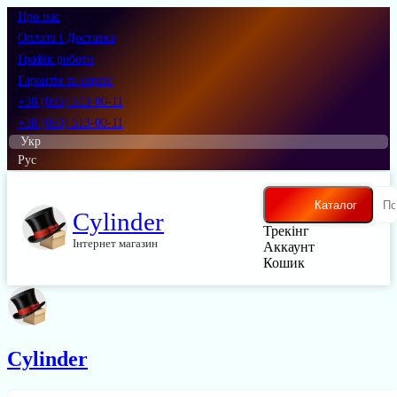
Про нас
Оплата і Доставка
Графік роботи
Гарантія та сервіс
+38 (095) 513-00-11
+38 (093) 513-00-11
Укр
Рус
Каталог
Cylinder
Трекінг
Інтернет магазин
Аккаунт
Кошик
Cylinder